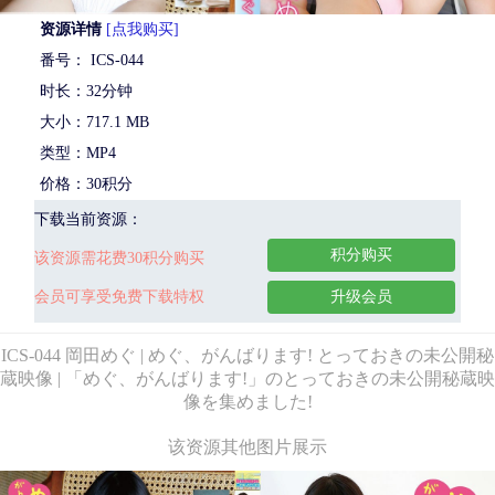
资源详情
[点我购买]
番号： ICS-044
时长：32分钟
大小：717.1 MB
类型：MP4
价格：30积分
下载当前资源：
积分购买
该资源需花费30积分购买
会员可享受免费下载特权
升级会员
ICS-044 岡田めぐ | めぐ、がんばります! とっておきの未公開秘
蔵映像 | 「めぐ、がんばります!」のとっておきの未公開秘蔵映
像を集めました!
该资源其他图片展示