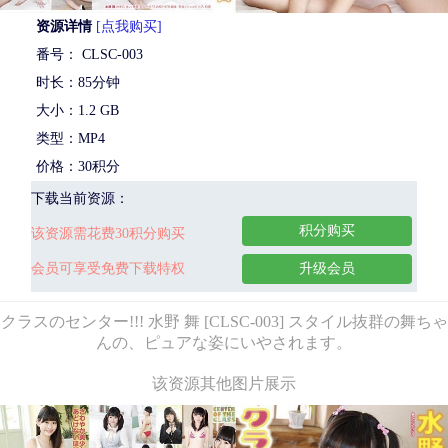
资源详情
[点我购买]
番号： CLSC-003
时长：85分钟
大小：1.2 GB
类型：MP4
价格：30积分
下载当前资源：
积分购买
该资源需花费30积分购买
会员可享受免费下载特权
升级会员
クラスのセンター!!! 水野 舞 [CLSC-003] スタイル抜群の舞ちゃ
んの、ピュアな姿にいやされます。
该资源其他图片展示