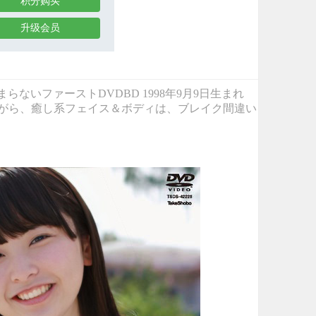
积分购买
升级会员
臨！！ たまらないファーストDVDBD 1998年9月9日生まれ
人ながら、癒し系フェイス＆ボディは、ブレイク間違い