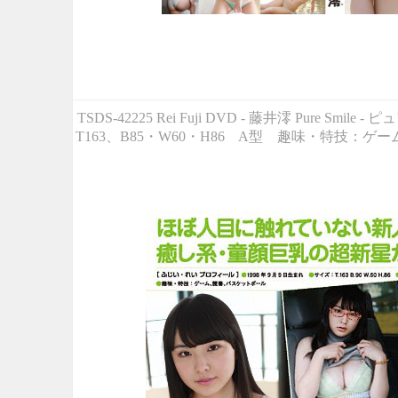
TSDS-42225 Rei Fuji DVD - 藤井澪 P
T163、B85・W60・H86 A型 趣味・特