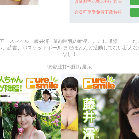
该资源需花费30积分购买
会员可享受免费下载特权
ure Smile - ピュア・スマイル 藤井澪 - 童顔巨乳の新星、ここに降
技：ゲーム、読書、バスケットボール まだほとんど活動してない新
なし！
该资源其他图片展示