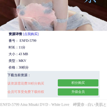
资源详情
[点我购买]
番号： ENFD-5799
时长：11分
大小：43 MB
类型：MKV
价格：30积分
下载当前资源：
积分购买
该资源需花费30积分购买
会员可享受免费下载特权
升级会员
ENFD-5799 Aina Misaki DVD - White Love 岬愛奈 - 白い美肌と