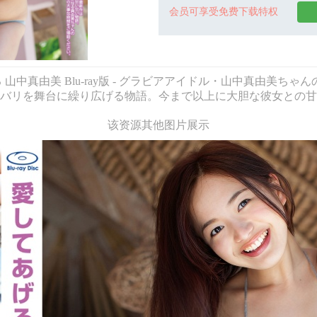
会员可享受免费下载特权
ay - 愛してあげる 山中真由美 Blu-ray版 - グラビアアイドル・
バリを舞台に繰り広げる物語。今まで以上に大胆な彼女との甘
该资源其他图片展示