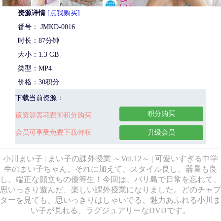
资源详情
[点我购买]
番号： JMKD-0016
时长：87分钟
大小：1.3 GB
类型：MP4
价格：30积分
下载当前资源：
积分购买
该资源需花费30积分购买
会员可享受免费下载特权
升级会员
小川まい子 | まい子の課外授業 ～Vol.12～ | 可愛いすぎる中学
生のまい子ちゃん。それに加えて、スタイル良し、器量も良
し、端正な顔立ちの優等生！今回は、バリ島で日常を忘れて、
思いっきり遊んだ、楽しい課外授業になりました。どのチャプ
ターを見ても、思いっきりはしゃいでる、魅力あふれる小川ま
い子が見れる、ラグジュアリーなDVDです。