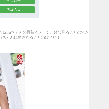
积分购买
升级会员
で活躍するErinaちゃんの最新イメージ。普段見ることのでき
naちゃんに癒されること請け合い！