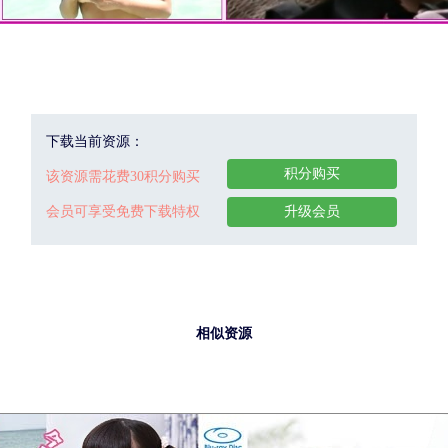
下载当前资源：
积分购买
该资源需花费30积分购买
会员可享受免费下载特权
升级会员
相似资源