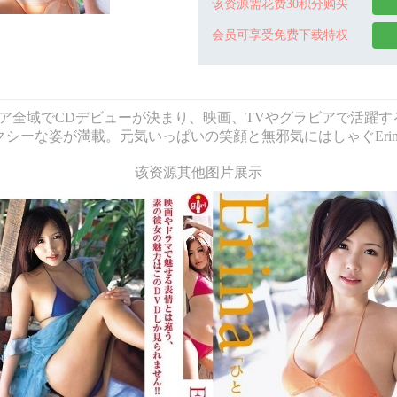
该资源需花费30积分购买
会员可享受免费下载特权
Erina - アジア全域でCDデビューが決まり、映画、TVやグラビア
シーな姿が満載。元気いっぱいの笑顔と無邪気にはしゃぐEri
该资源其他图片展示